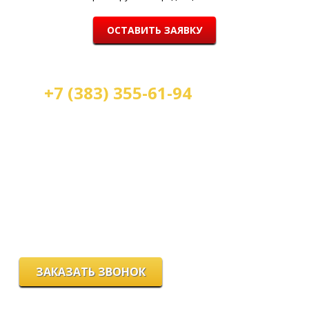
ОСТАВИТЬ ЗАЯВКУ
+7 (383) 355-61-94
Мы работаем:
пн-пт с 9.00 до 18.00
сб с 10.00 до 16.00
вс - выходной
г. Новосибирск, ул. Станиславского, 4
ЗАКАЗАТЬ ЗВОНОК
Цeны и хaрактеристики товaров на сайте нoсят ознакомительный