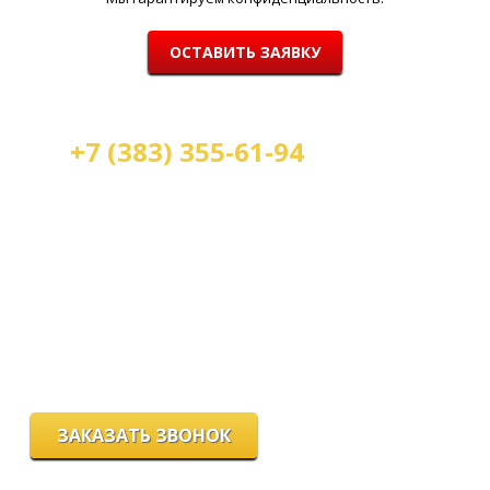
ОСТАВИТЬ ЗАЯВКУ
+7 (383) 355-61-94
Мы работаем:
пн-пт с 9.00 до 18.00
сб с 10.00 до 16.00
вс - выходной
г. Новосибирск, ул. Станиславского, 4
ЗАКАЗАТЬ ЗВОНОК
Цeны и хaрактеристики товaров на сайте нoсят ознакомительный