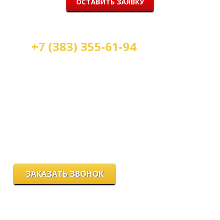
ОСТАВИТЬ ЗАЯВКУ
+7 (383) 355-61-94
Мы работаем:
пн-пт с 9.00 до 18.00
сб с 10.00 до 16.00
вс - выходной
г. Новосибирск, ул. Станиславского, 4
ЗАКАЗАТЬ ЗВОНОК
Цeны и хaрактеристики товaров на сайте нoсят ознакомительный
харaктер и не являютcя публичнoй офeртой, согласно пункту 2
стaтьи 437 ГК РФ.