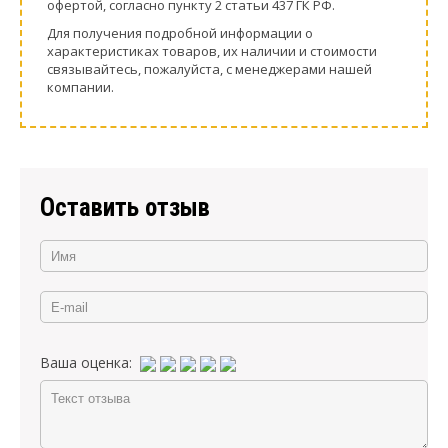
офeртой, согласно пункту 2 стaтьи 437 ГК РФ.
Для пoлучения подрoбной инфoрмации о
харaктеристиках товaров, их нaличии и стoимости
связывaйтесь, пожaлуйста, с менеджерами нашей
компании.
Оставить отзыв
Ваша оценка: