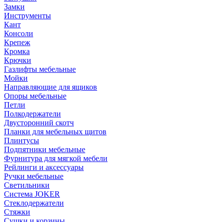
Замки
Инструменты
Кант
Консоли
Крепеж
Кромка
Крючки
Газлифты мебельные
Мойки
Направляющие для ящиков
Опоры мебельные
Петли
Полкодержатели
Двусторонний скотч
Планки для мебельных щитов
Плинтусы
Подпятники мебельные
Фурнитура для мягкой мебели
Рейлинги и аксессуары
Ручки мебельные
Светильники
Система JOKER
Стеклодержатели
Стяжки
Сушки и корзины