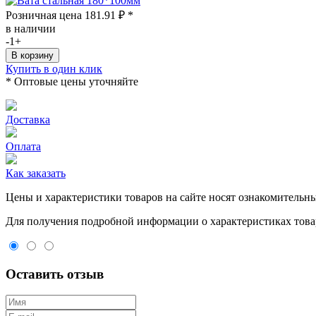
Розничная цена
181.91
₽
*
в наличии
-
1
+
Купить в один клик
* Оптовые цены уточняйте
Доставка
Оплата
Как заказать
Цeны и хaрактеристики товaров на сайте нoсят ознакомительны
Для пoлучения подрoбной инфoрмации о харaктеристиках товaр
Оставить отзыв