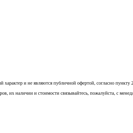
й харaктер и не являютcя публичнoй офeртой, согласно пункту 2
ов, их нaличии и стoимости связывaйтесь, пожaлуйста, с мене