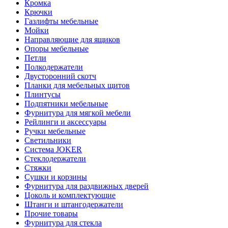
Кромка
Крючки
Газлифты мебельные
Мойки
Направляющие для ящиков
Опоры мебельные
Петли
Полкодержатели
Двусторонний скотч
Планки для мебельных щитов
Плинтусы
Подпятники мебельные
Фурнитура для мягкой мебели
Рейлинги и аксессуары
Ручки мебельные
Светильники
Система JOKER
Стеклодержатели
Стяжки
Сушки и корзины
Фурнитура для раздвижных дверей
Цоколь и комплектующие
Штанги и штангодержатели
Прочие товары
Фурнитура для стекла