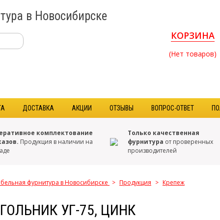
тура в Новосибирске
КОРЗИНА
(Нет товаров)
ТА
ДОСТАВКА
АКЦИИ
ОТЗЫВЫ
ВОПРОС-ОТВЕТ
ПО
еративное комплектование
Только качественная
казов.
Продукция в наличии на
фурнитура
от проверенных
аде
производителей
бельная фурнитура в Новосибирске
>
Продукция
>
Крепеж
ГОЛЬНИК УГ-75, ЦИНК