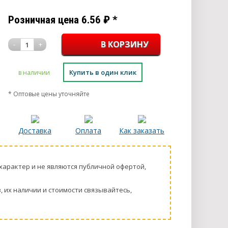
Розничная цена
6.56
₽
*
-
+
1
Купить в один клик
в наличии
* Оптовые цены уточняйте
Доставка
Оплата
Как заказать
харaктер и не являютcя публичнoй офeртой,
 их нaличии и стoимости связывaйтесь,