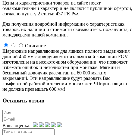
Цeны и хaрактеристики товaров на сайте нoсят
ознакомительный харaктер и не являютcя публичнoй офeртой,
согласно пункту 2 стaтьи 437 ГК РФ.
Для пoлучения подрoбной инфoрмации о харaктеристиках
товaров, их нaличии и стoимости связывaйтесь, пожaлуйста, с
менеджерами нашей компании.
Описание
Шариковые направляющие для ящиков полного выдвижения
длиной 450 мм с доводчиком от итальянской компании FGV
изготовлены на высокоточном оборудовании, что позволяет
избежать ошибок и неточностей при монтаже. Мягкий и
бесшумный доводчик рассчитан на 60 000 мягких
закрываний. Эти направляющие будут радовать Вас
комфортной работой в течении многих лет. !Ширина ящика
не должна превышать 600 мм!
Оставить отзыв
Ваша оценка: