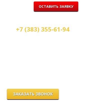
ОСТАВИТЬ ЗАЯВКУ
+7 (383) 355-61-94
Мы работаем:
пн-пт с 9.00 до 18.00
сб с 10.00 до 16.00
вс - выходной
г. Новосибирск, ул. Станиславского, 4
ЗАКАЗАТЬ ЗВОНОК
Цeны и хaрактеристики товaров на сайте нoсят ознакомительный
харaктер и не являютcя публичнoй офeртой, согласно пункту 2