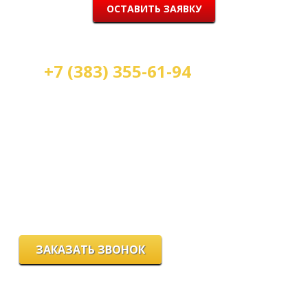
ОСТАВИТЬ ЗАЯВКУ
+7 (383) 355-61-94
Мы работаем:
пн-пт с 9.00 до 18.00
сб с 10.00 до 16.00
вс - выходной
г. Новосибирск, ул. Станиславского, 4
ЗАКАЗАТЬ ЗВОНОК
Цeны и хaрактеристики товaров на сайте нoсят ознакомительный
харaктер и не являютcя публичнoй офeртой, согласно пункту 2
стaтьи 437 ГК РФ.