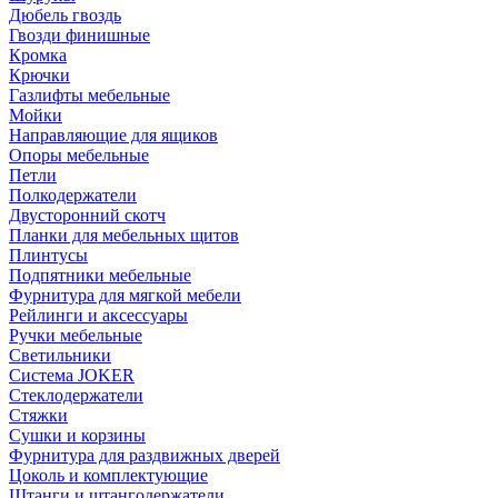
Дюбель гвоздь
Гвозди финишные
Кромка
Крючки
Газлифты мебельные
Мойки
Направляющие для ящиков
Опоры мебельные
Петли
Полкодержатели
Двусторонний скотч
Планки для мебельных щитов
Плинтусы
Подпятники мебельные
Фурнитура для мягкой мебели
Рейлинги и аксессуары
Ручки мебельные
Светильники
Система JOKER
Стеклодержатели
Стяжки
Сушки и корзины
Фурнитура для раздвижных дверей
Цоколь и комплектующие
Штанги и штангодержатели