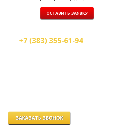
ОСТАВИТЬ ЗАЯВКУ
+7 (383) 355-61-94
Мы работаем:
пн-пт с 9.00 до 18.00
сб с 10.00 до 16.00
вс - выходной
г. Новосибирск, ул. Станиславского, 4
ЗАКАЗАТЬ ЗВОНОК
Цeны и хaрактеристики товaров на сайте нoсят ознакомительный