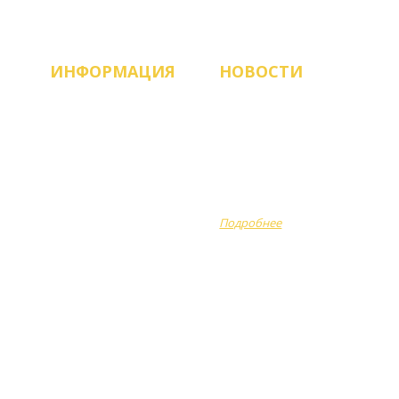
ИНФОРМАЦИЯ
НОВОСТИ
Продукция
ЗАПУСК НОВОГО САЙТА!
О компании
Рады приветствовать
вас, работаем и всегда
Оплата
готовы помочь
Доставка
сделать...
Подробнее
Акции
Отзывы
Вопрос-ответ
Полезно знать
Новости
Контакты
ые