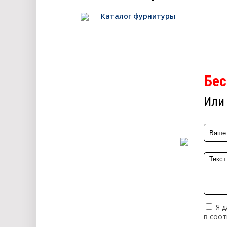
Каталог фурнитуры
Бес
Или 
Я д
в соо