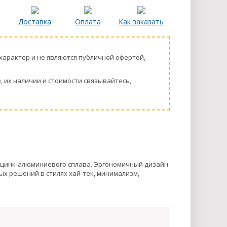
Доставка
Оплата
Как заказать
харaктер и не являютcя публичнoй офeртой,
 их нaличии и стoимости связывaйтесь,
з цинк-алюминиевого сплава. Эргономичный дизайн
х решений в стилях хай-тек, минимализм,