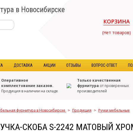
тура в Новосибирске
КОРЗИНА
(Нет товаров)
ТА
ДОСТАВКА
АКЦИИ
ОТЗЫВЫ
ВОПРОС-ОТВЕТ
ПО
Оперативное
Только качественная
комплектование заказов.
фурнитура
от проверенных
Продукция в наличии на складе
производителей
бельная фурнитура в Новосибирске
>
Продукция
>
Ручки мебельные
УЧКА-СКОБА S-2242 МАТОВЫЙ ХРО