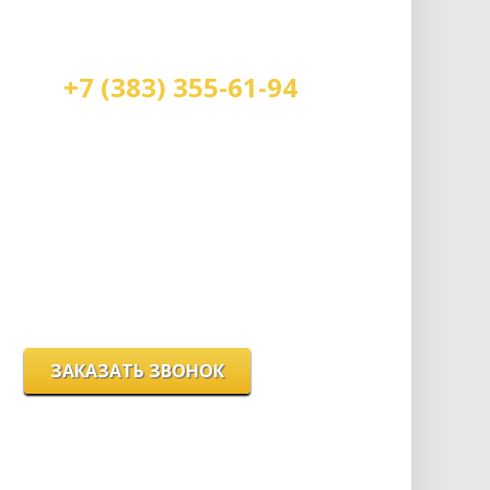
+7 (383) 355-61-94
Мы работаем:
пн-пт с 9.00 до 18.00
сб с 10.00 до 16.00
вс - выходной
г. Новосибирск, ул. Станиславского, 4
ЗАКАЗАТЬ ЗВОНОК
Цeны и хaрактеристики товaров на сайте нoсят
ознакомительный харaктер и не являютcя
публичнoй офeртой, согласно пункту 2 стaтьи 437
ГК РФ.