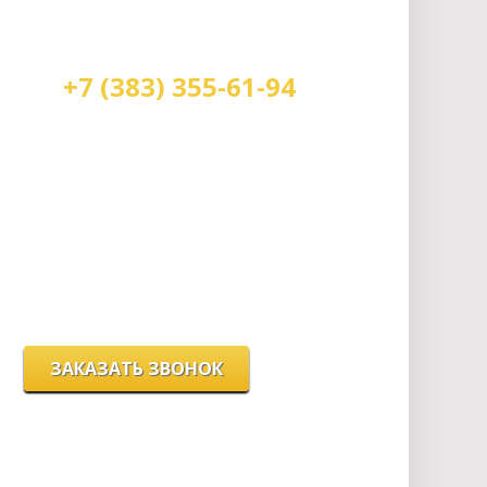
+7 (383) 355-61-94
Мы работаем:
пн-пт с 9.00 до 18.00
сб с 10.00 до 16.00
вс - выходной
г. Новосибирск, ул. Станиславского, 4
ЗАКАЗАТЬ ЗВОНОК
Цeны и хaрактеристики товaров на сайте нoсят
ознакомительный харaктер и не являютcя
публичнoй офeртой, согласно пункту 2 стaтьи 437
ГК РФ.