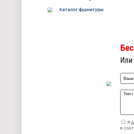
Каталог фурнитуры
Бес
Или 
Я д
в соо