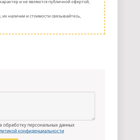
харaктер и не являютcя публичнoй офeртой,
 их нaличии и стoимости связывaйтесь,
на обработку персональных данных
литикой конфиденциальности