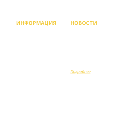
ИНФОРМАЦИЯ
НОВОСТИ
Продукция
ЗАПУСК НОВОГО САЙТА!
О компании
Рады приветствовать
вас, работаем и всегда
Оплата
готовы помочь
Доставка
сделать...
Подробнее
Акции
Отзывы
Вопрос-ответ
Полезно знать
Новости
Контакты
ые