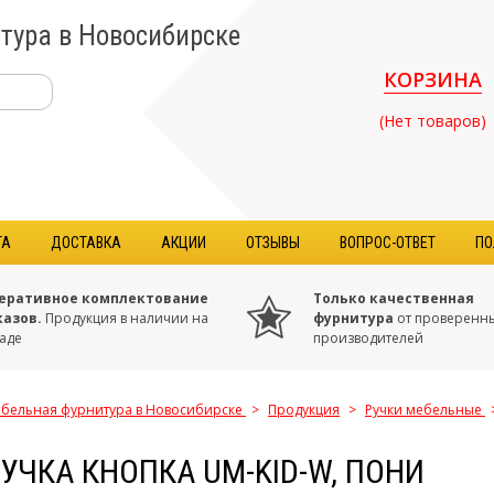
тура в Новосибирске
КОРЗИНА
(Нет товаров)
ТА
ДОСТАВКА
АКЦИИ
ОТЗЫВЫ
ВОПРОС-ОТВЕТ
ПО
еративное комплектование
Только качественная
казов.
Продукция в наличии на
фурнитура
от проверенн
аде
производителей
бельная фурнитура в Новосибирске
>
Продукция
>
Ручки мебельные
УЧКА КНОПКА UM-KID-W, ПОНИ