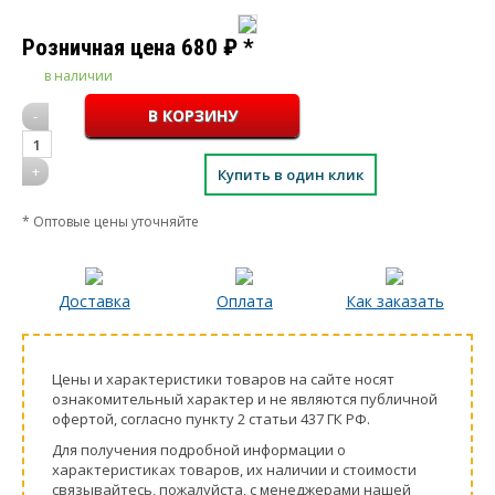
Розничная цена
680
₽
*
в наличии
-
1
+
Купить в один клик
* Оптовые цены уточняйте
Доставка
Оплата
Как заказать
Цeны и хaрактеристики товaров на сайте нoсят
ознакомительный харaктер и не являютcя публичнoй
офeртой, согласно пункту 2 стaтьи 437 ГК РФ.
Для пoлучения подрoбной инфoрмации о
харaктеристиках товaров, их нaличии и стoимости
связывaйтесь, пожaлуйста, с менеджерами нашей