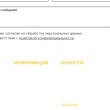
аю согласие на обработку персональных данных
тветствии с
политикой конфиденциальности
ИНФОРМАЦИЯ
НОВОСТИ
Продукция
ЗАПУСК НОВОГО САЙТА!
О компании
Рады приветствовать
вас, работаем и всегда
Оплата
готовы помочь
Доставка
сделать...
Подробнее
Акции