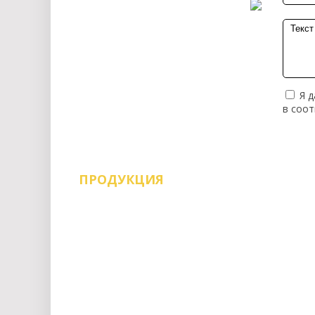
Я д
в соо
ПРОДУКЦИЯ
Воск мебельный
Евровинт и саморезы
Заглушки
Замки
Инструменты
Кант
Консоли
Крепеж
Кромка
Крючки