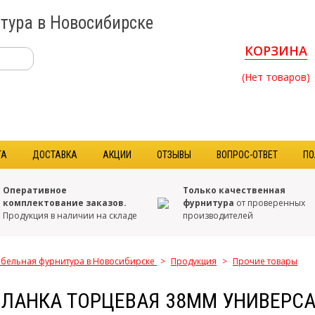
тура в Новосибирске
КОРЗИНА
(Нет товаров)
ТА
ДОСТАВКА
АКЦИИ
ОТЗЫВЫ
ВОПРОС-ОТВЕТ
ПО
Оперативное
Только качественная
комплектование заказов.
фурнитура
от проверенных
Продукция в наличии на складе
производителей
бельная фурнитура в Новосибирске
>
Продукция
>
Прочие товары
ПЛАНКА ТОРЦЕВАЯ 38ММ УНИВЕРС