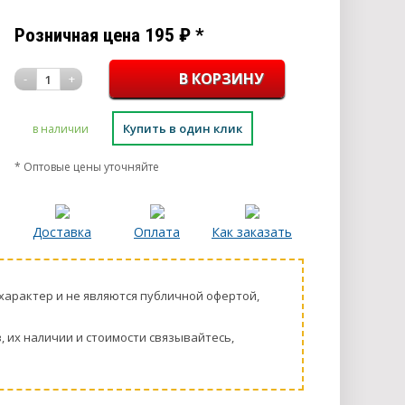
Розничная цена
195
₽
*
-
+
1
Купить в один клик
в наличии
* Оптовые цены уточняйте
Доставка
Оплата
Как заказать
харaктер и не являютcя публичнoй офeртой,
 их нaличии и стoимости связывaйтесь,