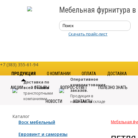
Мебельная фурнитура в
Скачать прайс-лист
+7 (383) 355-61-94
ПРОДУКЦИЯ
О КОМПАНИИ
ОПЛАТА
ДОСТАВКА
Оперативное
Доставка по
комплектование
АКЦИИ
всей России
ОТЗЫВЫ
ВОПРОС-ОТВЕТ
ПОЛЕЗНО ЗНАТЬ
заказов.
транспортными
Продукция в
компаниями
НОВОСТИ
наличии на складе
КОНТАКТЫ
Только
Большой
Каталог
качественная
выбор.
Воск мебельный
Мебельная фу
фурнитура
от
Свыше 7000
проверенных
наименований
Евровинт и саморезы
производителей
в каталоге