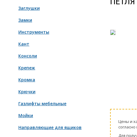
ПЕТЛЯ
Заглушки
Замки
Инструменты
Кант
Консоли
Крепеж
Кромка
Крючки
Газлифты мебельные
Мойки
Цeны и х
согласно 
Направляющие для ящиков
Для пoлу