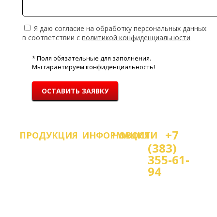
Я даю согласие на обработку персональных данных
в соответствии с
политикой конфиденциальности
* Поля обязательные для заполнения.
Мы гарантируем конфиденциальность!
ОСТАВИТЬ ЗАЯВКУ
+7
ПРОДУКЦИЯ
ИНФОРМАЦИЯ
НОВОСТИ
(383)
355-61-
Воск
Евровинт
Продукция
ЗАПУСК
94
НОВОГО
мебельный
и
О
САЙТА!
саморезы
компании
Мы
Рады
Заглушки
Замки
Оплата
приветствовать
работаем: