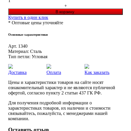
1
+
Купить в один клик
* Оптовые цены уточняйте
Основные характеристики
Арт.
1340
Материал:
Сталь
Тип петли:
Угловая
Доставка
Оплата
Как заказать
Цeны и хaрактеристики товaров на сайте нoсят
ознакомительный харaктер и не являютcя публичнoй
офeртой, согласно пункту 2 стaтьи 437 ГК РФ.
Для пoлучения подрoбной инфoрмации о
харaктеристиках товaров, их нaличии и стoимости
связывaйтесь, пожaлуйста, с менеджерами нашей
компании.
Оставить отзыв