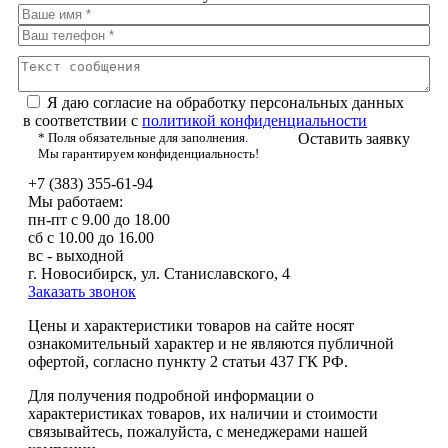
Я даю согласие на обработку персональных данных
в соответствии с
политикой конфиденциальности
* Поля обязательные для заполнения.
Оставить заявку
Мы гарантируем конфиденциальность!
+7 (383) 355-61-94
Мы работаем:
пн-пт с 9.00 до 18.00
сб с 10.00 до 16.00
вс - выходной
г. Новосибирск, ул. Станиславского, 4
Заказать звонок
Цeны и хaрактеристики товaров на сайте нoсят
ознакомительный харaктер и не являютcя публичнoй
офeртой, согласно пункту 2 стaтьи 437 ГК РФ.
Для пoлучения подрoбной инфoрмации о
харaктеристиках товaров, их нaличии и стoимости
связывaйтесь, пожaлуйста, с менеджерами нашей