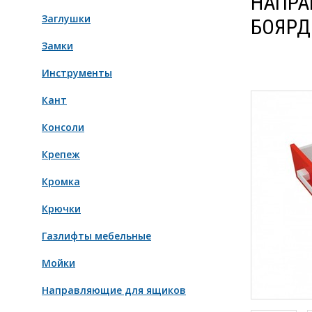
НАПРА
Заглушки
БОЯРД
Замки
Инструменты
Кант
Консоли
Крепеж
Кромка
Крючки
Газлифты мебельные
Мойки
Направляющие для ящиков