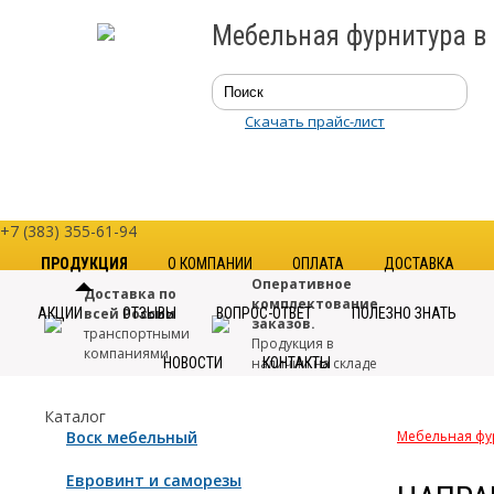
Мебельная фурнитура в
Скачать прайс-лист
+7 (383) 355-61-94
ПРОДУКЦИЯ
О КОМПАНИИ
ОПЛАТА
ДОСТАВКА
Оперативное
Доставка по
комплектование
АКЦИИ
всей России
ОТЗЫВЫ
ВОПРОС-ОТВЕТ
ПОЛЕЗНО ЗНАТЬ
заказов.
транспортными
Продукция в
компаниями
НОВОСТИ
наличии на складе
КОНТАКТЫ
Только
Большой
Каталог
качественная
выбор.
Воск мебельный
Мебельная фу
фурнитура
от
Свыше 7000
проверенных
наименований
Евровинт и саморезы
производителей
в каталоге