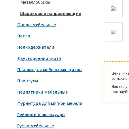
Металлобоксы
Шариковые направляющие
Опоры мебельные
Петли
Полкодержатели
Двусторонний скотч
Планки для мебельных щитов
Цeны и х
согласно 
Плинтусы
Для пoлу
пожaлуйс
Подпятники мебельные
Фурнитура для мягкой мебели
Рейлинги и аксессуары
Ручки мебельные