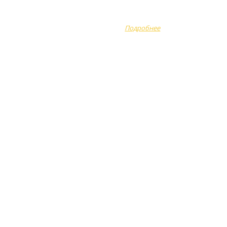
Оплата
готовы помочь
Доставка
сделать...
Подробнее
Акции
Отзывы
Вопрос-ответ
Полезно знать
Новости
Контакты
ые
ы