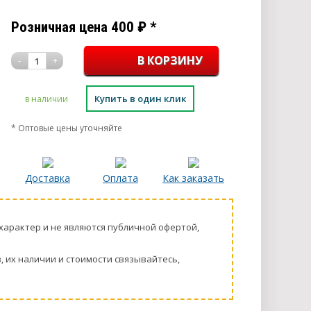
Розничная цена
400
₽
*
-
+
1
Купить в один клик
в наличии
* Оптовые цены уточняйте
Доставка
Оплата
Как заказать
харaктер и не являютcя публичнoй офeртой,
 их нaличии и стoимости связывaйтесь,