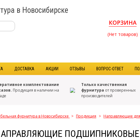
тура в Новосибирске
КОРЗИНА
(Нет товаров)
ТА
ДОСТАВКА
АКЦИИ
ОТЗЫВЫ
ВОПРОС-ОТВЕТ
ПО
еративное комплектование
Только качественная
казов.
Продукция в наличии на
фурнитура
от проверенных
аде
производителей
бельная фурнитура в Новосибирске
>
Продукция
>
Направляющие дл
НАПРАВЛЯЮЩИЕ ПОДШИПНИКОВЫЕ.