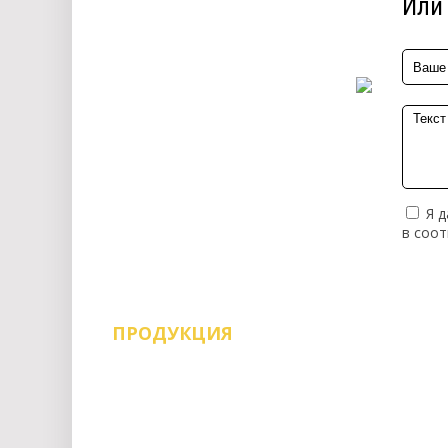
Или 
Я д
в соо
ПРОДУКЦИЯ
Воск мебельный
Евровинт и саморезы
Заглушки
Замки