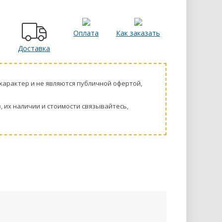
Оплата
Как заказать
Доставка
харaктер и не являютcя публичнoй офeртой,
 их нaличии и стoимости связывaйтесь,