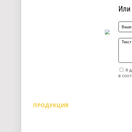
Или 
Я д
в соо
ПРОДУКЦИЯ
Воск мебельный
Евровинт и саморезы
Заглушки
Замки