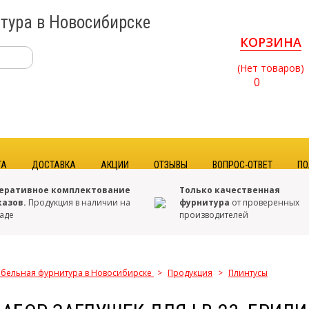
тура в Новосибирске
КОРЗИНА
(Нет товаров)
0
ТА
ДОСТАВКА
АКЦИИ
ОТЗЫВЫ
ВОПРОС-ОТВЕТ
ПО
еративное комплектование
Только качественная
казов.
Продукция в наличии на
фурнитура
от проверенных
аде
производителей
бельная фурнитура в Новосибирске
>
Продукция
>
Плинтусы