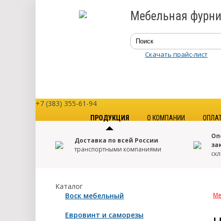
Мебельная фурни
Скачать прайс-лист
+7 (383) 355-61-94
ПРОДУКЦИЯ
О КОМПАНИИ
ОПЛА
Оп
Доставка по всей России
за
транспортными компаниями
скл
Каталог
Воск мебельный
Ме
Евровинт и саморезы