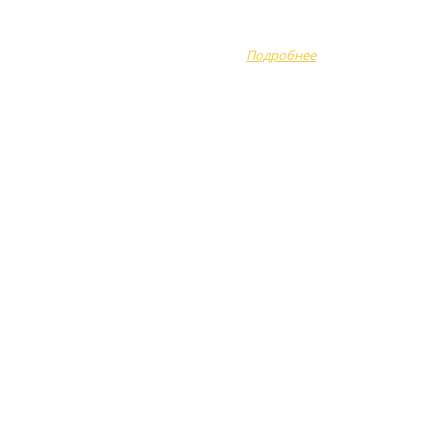
Оплата
готовы помочь
Доставка
сделать...
Подробнее
Акции
Отзывы
Вопрос-ответ
Полезно знать
Новости
Контакты
ые
ы