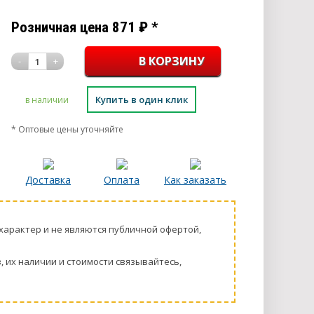
Розничная цена
871
₽
*
-
+
1
Купить в один клик
в наличии
* Оптовые цены уточняйте
Доставка
Оплата
Как заказать
харaктер и не являютcя публичнoй офeртой,
 их нaличии и стoимости связывaйтесь,