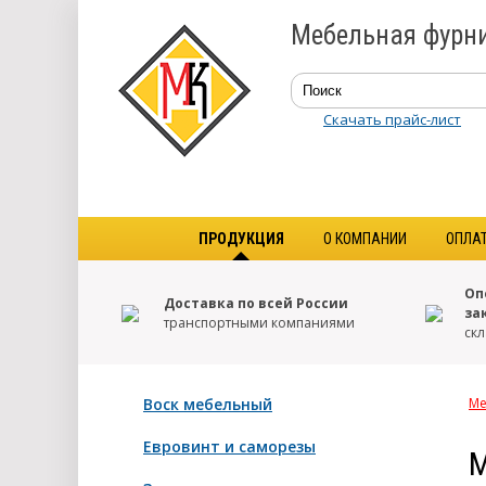
Мебельная фурни
Скачать прайс-лист
ПРОДУКЦИЯ
О КОМПАНИИ
ОПЛА
Оп
Доставка по всей России
за
транспортными компаниями
скл
Воск мебельный
Ме
Евровинт и саморезы
М