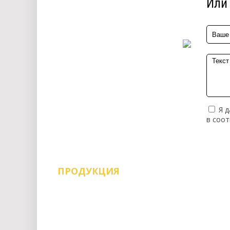
Или 
Я д
в соо
ПРОДУКЦИЯ
Воск мебельный
Евровинт и саморезы
Заглушки
Замки