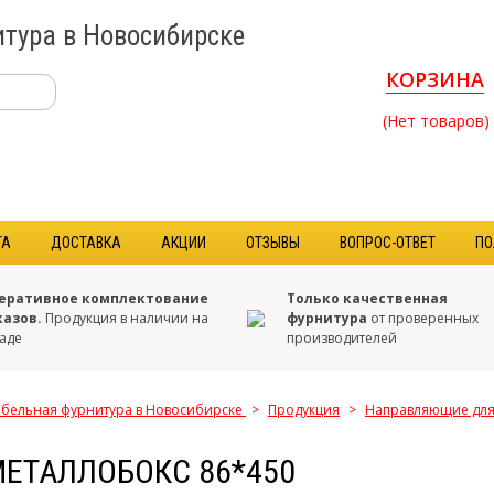
тура в Новосибирске
КОРЗИНА
(Нет товаров)
ТА
ДОСТАВКА
АКЦИИ
ОТЗЫВЫ
ВОПРОС-ОТВЕТ
ПО
еративное комплектование
Только качественная
казов.
Продукция в наличии на
фурнитура
от проверенных
аде
производителей
бельная фурнитура в Новосибирске
>
Продукция
>
Направляющие дл
ЕТАЛЛОБОКС 86*450