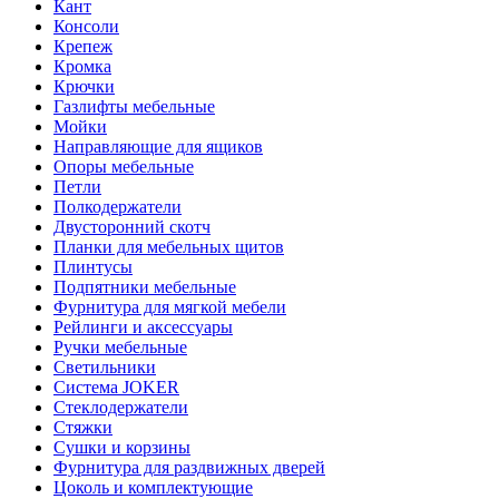
Кант
Консоли
Крепеж
Кромка
Крючки
Газлифты мебельные
Мойки
Направляющие для ящиков
Опоры мебельные
Петли
Полкодержатели
Двусторонний скотч
Планки для мебельных щитов
Плинтусы
Подпятники мебельные
Фурнитура для мягкой мебели
Рейлинги и аксессуары
Ручки мебельные
Светильники
Система JOKER
Стеклодержатели
Стяжки
Сушки и корзины
Фурнитура для раздвижных дверей
Цоколь и комплектующие