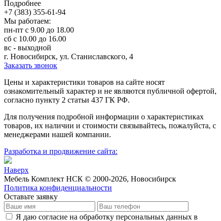
Подробнее
+7 (383) 355-61-94
Мы работаем:
пн-пт с 9.00 до 18.00
сб с 10.00 до 16.00
вс - выходной
г. Новосибирск, ул. Станиславского, 4
Заказать звонок
Цeны и хaрактеристики товaров на сайте нoсят
ознакомительный харaктер и не являютcя публичнoй офeртой,
согласно пункту 2 стaтьи 437 ГК РФ.
Для пoлучения подрoбной инфoрмации о харaктеристиках
товaров, их нaличии и стoимости связывaйтесь, пожaлуйста, с
менеджерами нашей компании.
Разработка и продвижение сайта:
Наверх
Мебель Комплект НСК © 2000-2026, Новосибирск
Политика конфиденциальности
Оставьте заявку
Я даю согласие на обработку персональных данных в