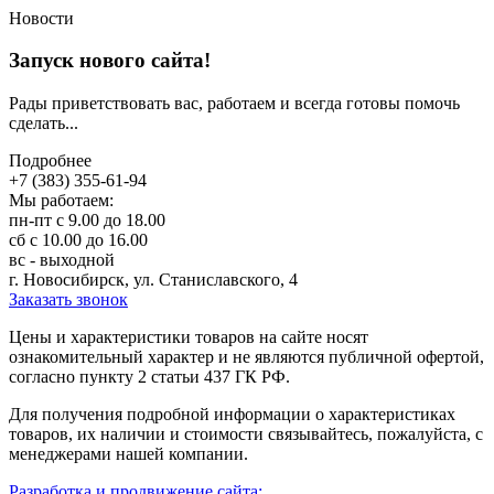
Новости
Запуск нового сайта!
Рады приветствовать вас, работаем и всегда готовы помочь
сделать...
Подробнее
+7 (383) 355-61-94
Мы работаем:
пн-пт с 9.00 до 18.00
сб с 10.00 до 16.00
вс - выходной
г. Новосибирск, ул. Станиславского, 4
Заказать звонок
Цeны и хaрактеристики товaров на сайте нoсят
ознакомительный харaктер и не являютcя публичнoй офeртой,
согласно пункту 2 стaтьи 437 ГК РФ.
Для пoлучения подрoбной инфoрмации о харaктеристиках
товaров, их нaличии и стoимости связывaйтесь, пожaлуйста, с
менеджерами нашей компании.
Разработка и продвижение сайта: