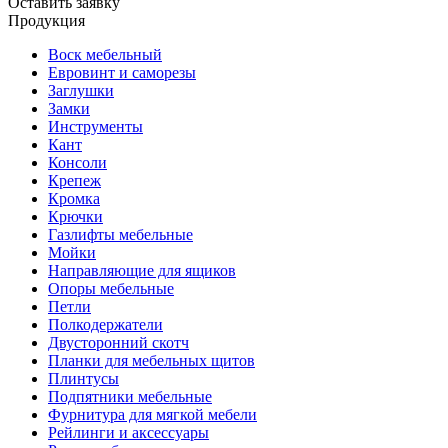
Оставить заявку
Продукция
Воск мебельный
Евровинт и саморезы
Заглушки
Замки
Инструменты
Кант
Консоли
Крепеж
Кромка
Крючки
Газлифты мебельные
Мойки
Направляющие для ящиков
Опоры мебельные
Петли
Полкодержатели
Двусторонний скотч
Планки для мебельных щитов
Плинтусы
Подпятники мебельные
Фурнитура для мягкой мебели
Рейлинги и аксессуары