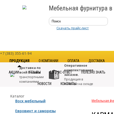
Мебельная фурнитура в
Скачать прайс-лист
+7 (383) 355-61-94
ПРОДУКЦИЯ
О КОМПАНИИ
ОПЛАТА
ДОСТАВКА
Оперативное
Доставка по
комплектование
АКЦИИ
всей России
ОТЗЫВЫ
ВОПРОС-ОТВЕТ
ПОЛЕЗНО ЗНАТЬ
заказов.
транспортными
Продукция в
компаниями
НОВОСТИ
КОНТАКТЫ
наличии на складе
Только
Большой
Каталог
качественная
выбор.
Воск мебельный
Мебельная фу
фурнитура
от
Свыше 7000
проверенных
наименований
Евровинт и саморезы
производителей
в каталоге