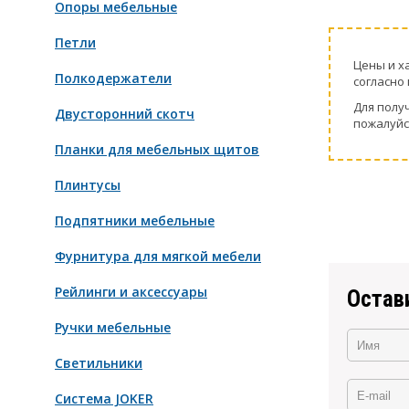
Опоры мебельные
Петли
Цeны и х
Полкодержатели
согласно 
Для пoлу
Двусторонний скотч
пожaлуйс
Планки для мебельных щитов
Плинтусы
Подпятники мебельные
Фурнитура для мягкой мебели
Рейлинги и аксессуары
Остав
Ручки мебельные
Светильники
Система JOKER