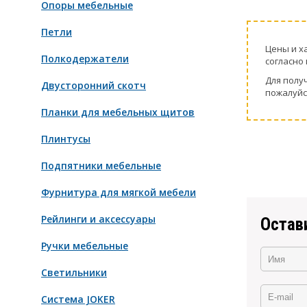
Опоры мебельные
Петли
Цeны и х
Полкодержатели
согласно 
Для пoлу
Двусторонний скотч
пожaлуйс
Планки для мебельных щитов
Плинтусы
Подпятники мебельные
Фурнитура для мягкой мебели
Рейлинги и аксессуары
Остав
Ручки мебельные
Светильники
Система JOKER