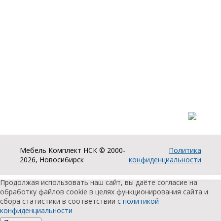
связывaйтесь,
пожaлуйста, с
и
и
менеджерами
нашей
комплектующие
штангодержатели
компании.
Прочие
Фурнитура
товары
для
стекла
Фурнитура
для
Разработка и продвижение сайта:
столов
Мебель Комплект НСК © 2000-
Политика
2026, Новосибирск
конфиденциальности
Продолжая использовать наш сайт, вы даёте согласие на
обработку файлов cookie в целях функционирования сайта и
сбора статистики в соответствии с
политикой
конфиденциальности