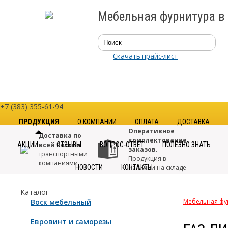
Мебельная фурнитура в
Скачать прайс-лист
+7 (383) 355-61-94
ПРОДУКЦИЯ
О КОМПАНИИ
ОПЛАТА
ДОСТАВКА
Оперативное
Доставка по
комплектование
АКЦИИ
всей России
ОТЗЫВЫ
ВОПРОС-ОТВЕТ
ПОЛЕЗНО ЗНАТЬ
заказов.
транспортными
Продукция в
компаниями
НОВОСТИ
КОНТАКТЫ
наличии на складе
Только
Большой
Каталог
качественная
выбор.
Воск мебельный
Мебельная фу
фурнитура
от
Свыше 7000
проверенных
наименований
Евровинт и саморезы
производителей
в каталоге