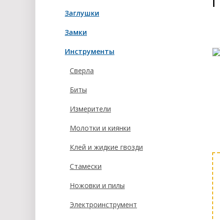
Г
Заглушки
Замки
Инструменты
Сверла
Биты
Измерители
Молотки и киянки
Клей и жидкие гвозди
Стамески
Ножовки и пилы
Электроинструмент