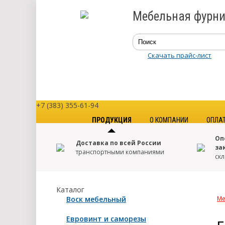
Мебельная фурни
Скачать прайс-лист
+7 (383) 355-61-94
ПРОДУКЦИЯ
О КОМПАНИИ
ОПЛА
Оп
Доставка по всей России
за
транспортными компаниями
скл
Каталог
Воск мебельный
Ме
Евровинт и саморезы