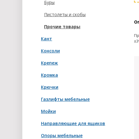
Буры
Пистолеты и скобы
О
Прочие товары
Пр
Кант
±3
Консоли
Крепеж
Кромка
Крючки
Газлифты мебельные
Мойки
Направляющие для ящиков
Опоры мебельные