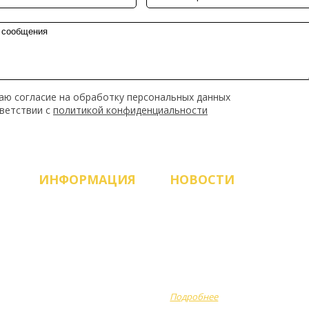
аю согласие на обработку персональных данных
тветствии с
политикой конфиденциальности
ИНФОРМАЦИЯ
НОВОСТИ
Продукция
ЗАПУСК НОВОГО САЙТА!
О компании
Рады приветствовать
вас, работаем и всегда
Оплата
готовы помочь
Доставка
сделать...
Подробнее
Акции