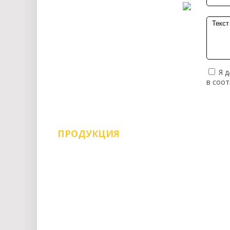
Я д
в соо
ПРОДУКЦИЯ
Воск мебельный
Евровинт и саморезы
Заглушки
Замки
Инструменты
Кант
Консоли
Крепеж
Кромка
Крючки