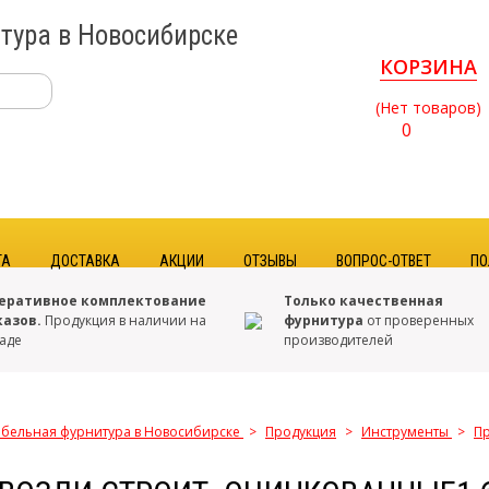
тура в Новосибирске
КОРЗИНА
(Нет товаров)
0
ТА
ДОСТАВКА
АКЦИИ
ОТЗЫВЫ
ВОПРОС-ОТВЕТ
ПО
еративное комплектование
Только качественная
казов.
Продукция в наличии на
фурнитура
от проверенных
аде
производителей
бельная фурнитура в Новосибирске
>
Продукция
>
Инструменты
>
П