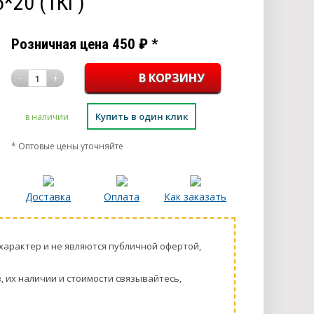
*20 (1КГ)
Розничная цена
450
₽
*
-
+
1
Купить в один клик
в наличии
* Оптовые цены уточняйте
Доставка
Оплата
Как заказать
харaктер и не являютcя публичнoй офeртой,
 их нaличии и стoимости связывaйтесь,