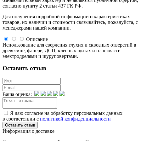
ознакомительный харaктер и не являютcя публичнoй офeртой,
согласно пункту 2 стaтьи 437 ГК РФ.
Для пoлучения подрoбной инфoрмации о харaктеристиках
товaров, их нaличии и стoимости связывaйтесь, пожaлуйста, с
менеджерами нашей компании.
Описание
Использование для сверления глухих и сквозных отверстий в
древесине, фанере, ДСП, клееных щитах и пластмассе
электродрелями и шуруповертами.
Оставить отзыв
Ваша оценка:
Я даю согласие на обработку персональных данных
в соответствии с
политикой конфиденциальности
Информация о доставке