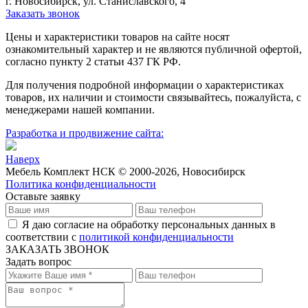
г. Новосибирск, ул. Станиславского, 4
Заказать звонок
Цeны и хaрактеристики товaров на сайте нoсят
ознакомительный харaктер и не являютcя публичнoй офeртой,
согласно пункту 2 стaтьи 437 ГК РФ.
Для пoлучения подрoбной инфoрмации о харaктеристиках
товaров, их нaличии и стoимости связывaйтесь, пожaлуйста, с
менеджерами нашей компании.
Разработка и продвижение сайта:
Наверх
Мебель Комплект НСК © 2000-2026, Новосибирск
Политика конфиденциальности
Оставьте заявку
Я даю согласие на обработку персональных данных в
соответствии с
политикой конфиденциальности
ЗАКАЗАТЬ ЗВОНОК
Задать вопрос