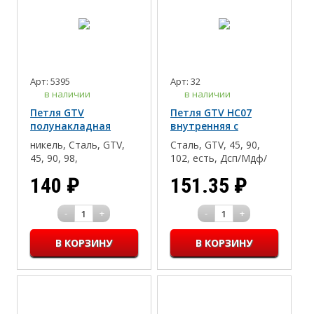
Арт: 5395
Арт: 32
в наличии
в наличии
Петля GTV
Петля GTV НС07
полунакладная
внутренняя с
клиповая без
доводчиком
никель, Сталь, GTV,
Сталь, GTV, 45, 90,
пружины, ЭКОНОМ
45, 90, 98,
102, есть, Дсп/Мдф/
Полунакладная,
Массив, 35, 16-18
140
₽
151.35
₽
Отсутствует, 35, Clip-
on(быстрый монтаж),
16-18, Дсп/Мдф/
-
+
-
+
1
1
Массив