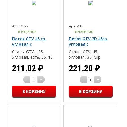
Арт: 1329
Арт: 411
в наличии
в наличии
Петля GTV 45 гр.
Петля GTV 3D 45гр.
угловая с
угловая с
доводчиком
доводчиком с Н-0,с
Сталь, GTV, 105,
Сталь, GTV, 45,
3D регулировкой
Угловая, есть, 35, 16-
Угловая, 35, Clip-
(Эконом)
18, Дсп/Мдф/Массив
on(быстрый монтаж),
211.02
₽
221.20
₽
16-18, Дсп/Мдф/
Массив
-
+
-
+
1
1