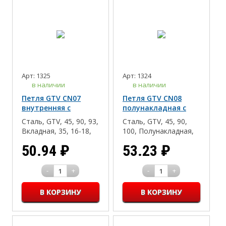
Арт: 1325
Арт: 1324
в наличии
в наличии
Петля GTV CN07
Петля GTV CN08
внутренняя с
полунакладная с
планкой
планкой
Сталь, GTV, 45, 90, 93,
Сталь, GTV, 45, 90,
Вкладная, 35, 16-18,
100, Полунакладная,
Дсп/Мдф/Массив
35, 16-18, Дсп/Мдф/
50.94
₽
53.23
₽
Массив
-
+
-
+
1
1