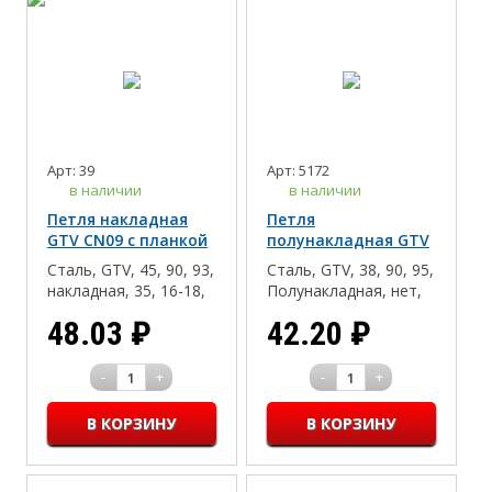
Арт: 39
Арт: 5172
в наличии
в наличии
Петля накладная
Петля
GTV CN09 с планкой
полунакладная GTV
Н-2
CI08 "мини" с
Сталь, GTV, 45, 90, 93,
Сталь, GTV, 38, 90, 95,
планкой с евро
накладная, 35, 16-18,
Полунакладная, нет,
Дсп/Мдф/Массив,
26, Slide-
48.03
₽
42.20
₽
Slide-on, 2
on(надвижной
монтаж), Дсп/Мдф/
Массив
-
+
-
+
1
1