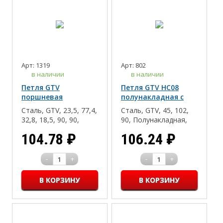
Арт: 1319
Арт: 802
в наличии
в наличии
Петля GTV
Петля GTV НС08
поршневая
полунакладная с
быстрого монтажа,
доводчиком
Сталь, GTV, 23,5, 77,4,
Сталь, GTV, 45, 102,
малая
ЭКОНОМ
32,8, 18,5, 90, 90,
90, Полунакладная,
накладная, Дсп/Мдф/
есть, 35, Clip-
104.78
₽
106.24
₽
Массив, 23,5
on(быстрый монтаж),
16-18, Дсп/Мдф/
Массив
-
+
-
+
1
1