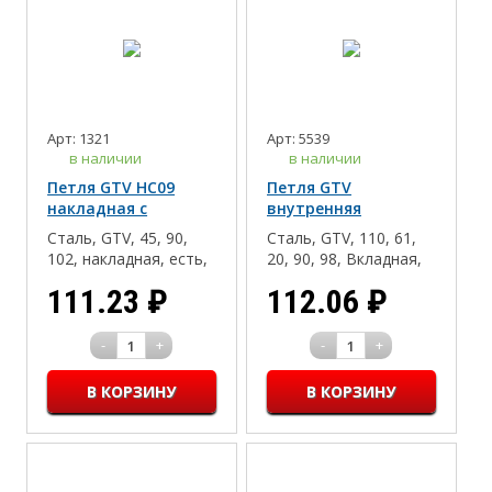
Арт: 1321
Арт: 5539
в наличии
в наличии
Петля GTV НС09
Петля GTV
накладная с
внутренняя
доводчиком
клиповая без
Сталь, GTV, 45, 90,
Сталь, GTV, 110, 61,
ЭКОНОМ
пружины, ЭКОНОМ
102, накладная, есть,
20, 90, 98, Вкладная,
35, Clip-on(быстрый
нет, Отсутствует, 35,
111.23
₽
112.06
₽
монтаж), 16-18
45, 16-18, Дсп/Мдф/
Массив, Click-on
-
+
-
+
1
1