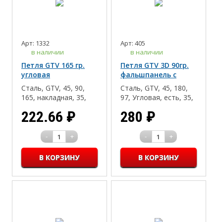
Арт: 1332
Арт: 405
в наличии
в наличии
Петля GTV 165 гр.
Петля GTV 3D 90гр.
угловая
фальшпанель с
доводчиком с Н-0,с
Сталь, GTV, 45, 90,
Сталь, GTV, 45, 180,
3D регулировкой
165, накладная, 35,
97, Угловая, есть, 35,
(Эконом)
Slide-on(надвижной
Clip-on(быстрый
222.66
₽
280
₽
монтаж), 16-18, Дсп/
монтаж), 16-18, Дсп/
Мдф/Массив
Мдф/Массив
-
+
-
+
1
1