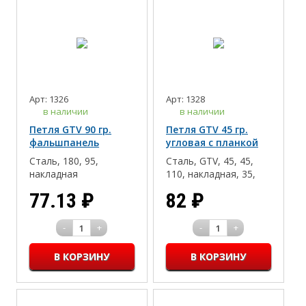
Арт: 1326
Арт: 1328
в наличии
в наличии
Петля GTV 90 гр.
Петля GTV 45 гр.
фальшпанель
угловая с планкой
угловая с планкой
Сталь, 180, 95,
Сталь, GTV, 45, 45,
накладная
110, накладная, 35,
Slide-on(надвижной
77.13
₽
82
₽
монтаж), 16-18, Дсп/
Мдф/Массив
-
+
-
+
1
1