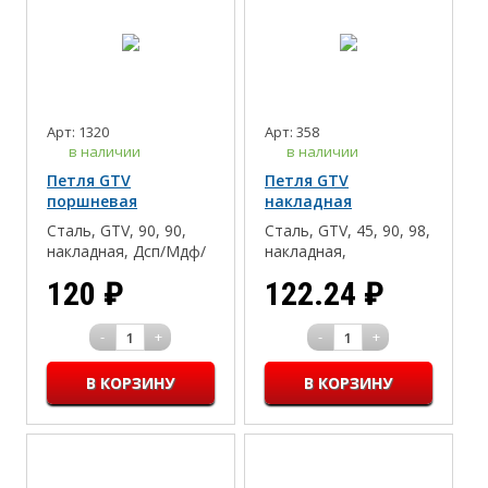
Арт: 1320
Арт: 358
в наличии
в наличии
Петля GTV
Петля GTV
поршневая
накладная
быстрого монтажа,
клиповая без
Сталь, GTV, 90, 90,
Сталь, GTV, 45, 90, 98,
большая
пружины, ЭКОНОМ
накладная, Дсп/Мдф/
накладная,
Массив, 32 мм
Отсутствует, 35, 16-
120
₽
122.24
₽
18
-
+
-
+
1
1