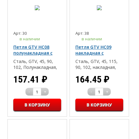
Арт: 30
Арт: 38
в наличии
в наличии
Петля GTV НС08
Петля GTV НС09
полунакладная с
накладная с
доводчиком с
доводчиком с
Сталь, GTV, 45, 90,
Сталь, GTV, 45, 115,
планкой
планкой
102, Полунакладная,
90, 102, накладная,
есть, Clip-on(быстрый
есть, 35, 16-18, Дсп/
157.41
₽
164.45
₽
монтаж), 16-18
Мдф/Массив, Click-on
-
+
-
+
1
1