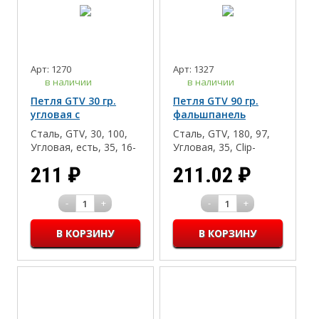
Арт: 1270
Арт: 1327
в наличии
в наличии
Петля GTV 30 гр.
Петля GTV 90 гр.
угловая с
фальшпанель
доводчиком
угловая с
Сталь, GTV, 30, 100,
Сталь, GTV, 180, 97,
доводчиком
Угловая, есть, 35, 16-
Угловая, 35, Clip-
18, Дсп/Мдф/Массив
on(быстрый монтаж),
211
₽
211.02
₽
16-18, Дсп/Мдф/
Массив
-
+
-
+
1
1