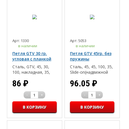
Арт: 1330
Арт: 5053
в наличии
в наличии
Петля GTV 30 гр.
Петля GTV 45гр. без
угловая с планкой
пружины
Сталь, GTV, 45, 30,
Сталь, 45, 45, 100, 35,
100, накладная, 35,
Slide-on(надвижной
Slide-on(надвижной
монтаж), 16-18, 2
86
₽
96.05
₽
монтаж), 16-18, Дсп/
Мдф/Массив
-
+
-
+
1
1