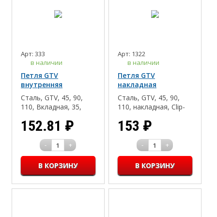
Арт: 333
Арт: 1322
в наличии
в наличии
Петля GTV
Петля GTV
внутренняя
накладная
клиповая без
клиповая без
Сталь, GTV, 45, 90,
Сталь, GTV, 45, 90,
пружины
пружины
110, Вкладная, 35,
110, накладная, Clip-
Clip-on(быстрый
on(быстрый монтаж),
152.81
₽
153
₽
монтаж), 16-18, Дсп/
16-18, Дсп/Мдф/
Мдф/Массив
Массив
-
+
-
+
1
1