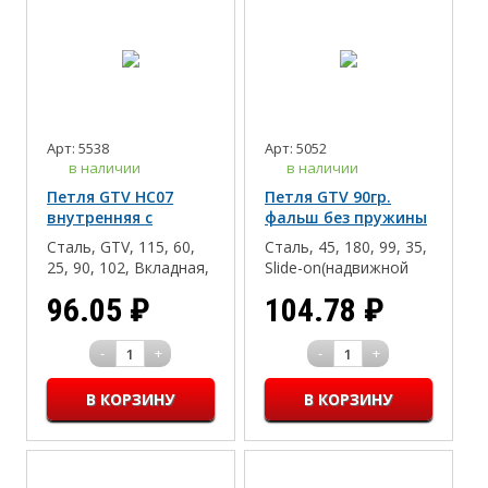
Арт: 5538
Арт: 5052
в наличии
в наличии
Петля GTV НС07
Петля GTV 90гр.
внутренняя с
фальш без пружины
доводчиком
Сталь, GTV, 115, 60,
Сталь, 45, 180, 99, 35,
ЭКОНОМ
25, 90, 102, Вкладная,
Slide-on(надвижной
есть, 35, 45, Click-on
монтаж), 16-18, 2
96.05
₽
104.78
₽
-
+
-
+
1
1