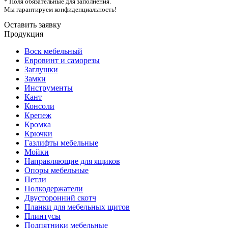
* Поля обязательные для заполнения.
Мы гарантируем конфиденциальность!
Оставить заявку
Продукция
Воск мебельный
Евровинт и саморезы
Заглушки
Замки
Инструменты
Кант
Консоли
Крепеж
Кромка
Крючки
Газлифты мебельные
Мойки
Направляющие для ящиков
Опоры мебельные
Петли
Полкодержатели
Двусторонний скотч
Планки для мебельных щитов
Плинтусы
Подпятники мебельные