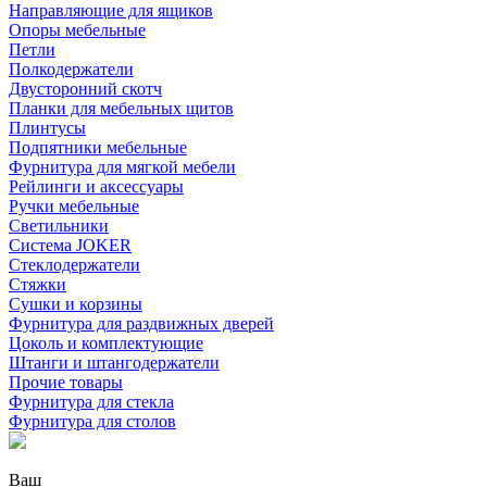
Направляющие для ящиков
Опоры мебельные
Петли
Полкодержатели
Двусторонний скотч
Планки для мебельных щитов
Плинтусы
Подпятники мебельные
Фурнитура для мягкой мебели
Рейлинги и аксессуары
Ручки мебельные
Светильники
Система JOKER
Стеклодержатели
Стяжки
Сушки и корзины
Фурнитура для раздвижных дверей
Цоколь и комплектующие
Штанги и штангодержатели
Прочие товары
Фурнитура для стекла
Фурнитура для столов
Ваш